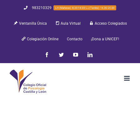
Saltar
983210329
L-V (Mañanas): 8.30-14:30 L-J (Tardes): 16.30-20.00
al
Ventanilla Única
Aula Virtual
Acceso Colegiados
contenido
Colegiación Online
Contacto
¡Dona a UNICEF!
Facebook
Twitter
YouTube
LinkedIn
Buscar